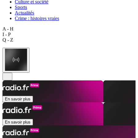
Culture et société
Sports
Actualités
Crime : histoires vraies
A - H
I - P
Q - Z
En savoir plus
En savoir plus