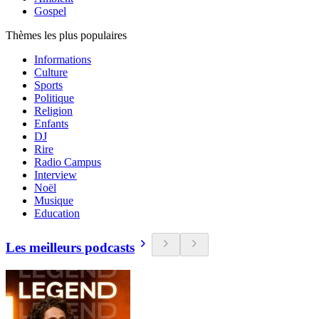
Gospel
Thèmes les plus populaires
Informations
Culture
Sports
Politique
Religion
Enfants
DJ
Rire
Radio Campus
Interview
Noël
Musique
Education
Les meilleurs podcasts