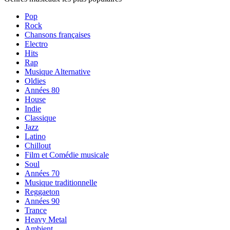
Pop
Rock
Chansons françaises
Electro
Hits
Rap
Musique Alternative
Oldies
Années 80
House
Indie
Classique
Jazz
Latino
Chillout
Film et Comédie musicale
Soul
Années 70
Musique traditionnelle
Reggaeton
Années 90
Trance
Heavy Metal
Ambient