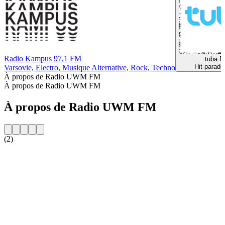
Radio Kampus 97,1 FM
tuba.
Hit-parade
Varsovie, Electro, Musique Alternative, Rock, Techno
À propos de Radio UWM FM
À propos de Radio UWM FM
À propos de Radio UWM FM
(2)
Site web de la radio