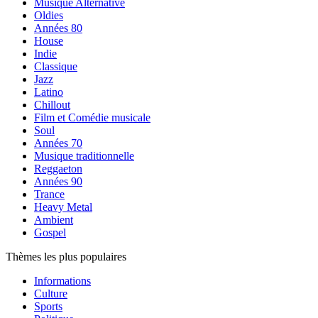
Musique Alternative
Oldies
Années 80
House
Indie
Classique
Jazz
Latino
Chillout
Film et Comédie musicale
Soul
Années 70
Musique traditionnelle
Reggaeton
Années 90
Trance
Heavy Metal
Ambient
Gospel
Thèmes les plus populaires
Informations
Culture
Sports