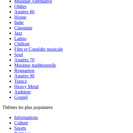
Musique Alternative
Oldies
Années 80
House
Indie
Classique
Jazz
Latino
Chillout
Film et Comédie musicale
Soul
Années 70
Musique traditionnelle
Reggaeton
Années 90
Trance
Heavy Metal
Ambient
Gospel
Thèmes les plus populaires
Informations
Culture
Sports