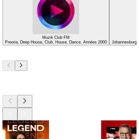
Muzik Club FM
Preoria, Deep House, Club, House, Dance, Années 2000
Johannesburg, 
Les meilleurs
podcasts
Les meilleurs
podcasts
Les meilleurs
podcasts