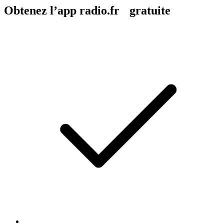
Obtenez l’app radio.fr gratuite