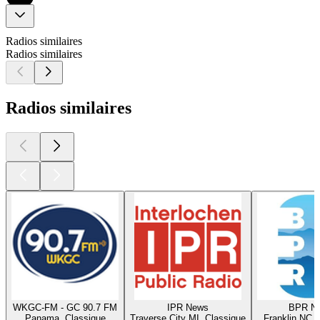
Radios similaires
Radios similaires
Radios similaires
WKGC-FM - GC 90.7 FM
IPR News
BPR N
Panama, Classique
Traverse City MI, Classique
Franklin NC, 