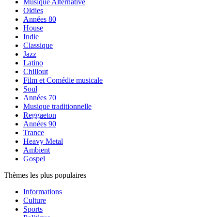
Musique Alternative
Oldies
Années 80
House
Indie
Classique
Jazz
Latino
Chillout
Film et Comédie musicale
Soul
Années 70
Musique traditionnelle
Reggaeton
Années 90
Trance
Heavy Metal
Ambient
Gospel
Thèmes les plus populaires
Informations
Culture
Sports