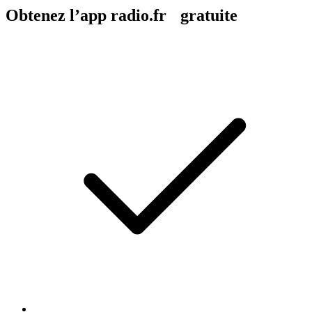
Obtenez l’app radio.fr gratuite