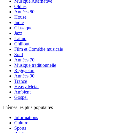
Musique Alternative
Oldies
Années 80
House
Indie
Classique
Jazz
Latino
Chillout
Film et Comédie musicale
Soul
Années 70
Musique traditionnelle
Reggaeton
Années 90
Trance
Heavy Metal
Ambient
Gospel
Thèmes les plus populaires
Informations
Culture
Sports