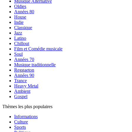
Musique Alternative
Oldies
Années 80
House
Indie
Classique
Jazz
Latino
Chillout
Film et Comédie musicale
Soul
Années 70
Musique traditionnelle
Reggaeton
Années 90
Trance
Heavy Metal
Ambient
Gospel
Thèmes les plus populaires
Informations
Culture
Sports