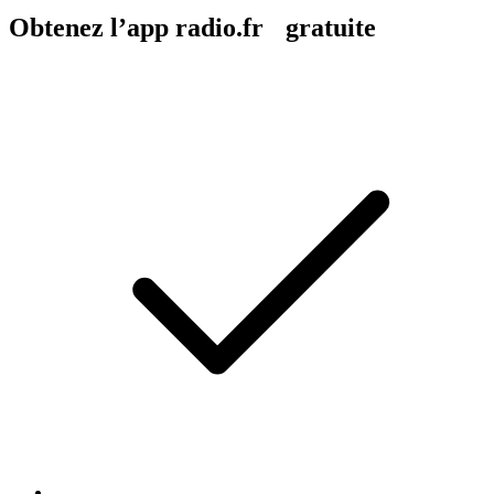
Obtenez l’app radio.fr gratuite