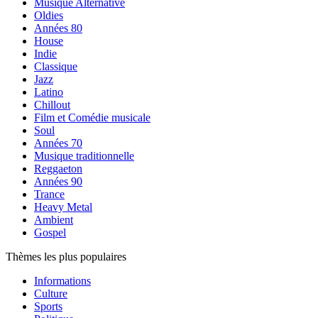
Musique Alternative
Oldies
Années 80
House
Indie
Classique
Jazz
Latino
Chillout
Film et Comédie musicale
Soul
Années 70
Musique traditionnelle
Reggaeton
Années 90
Trance
Heavy Metal
Ambient
Gospel
Thèmes les plus populaires
Informations
Culture
Sports