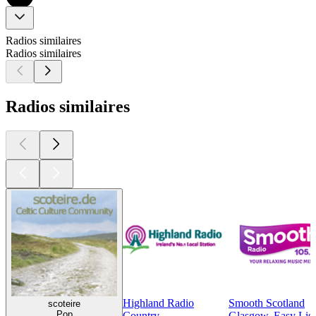
Radios similaires
Radios similaires
Radios similaires
Highland Radio
Smooth Scotland
scoteire
Pop
Country
Glasgow, Easy List