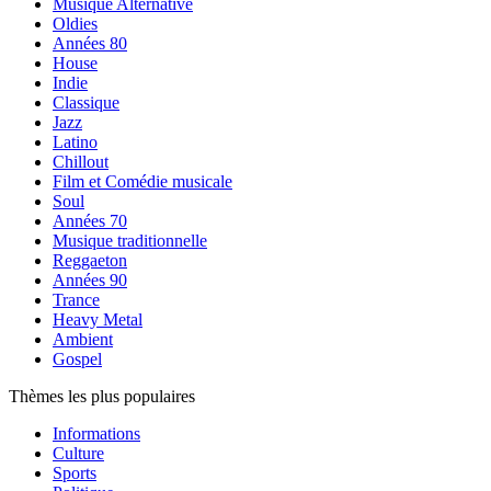
Musique Alternative
Oldies
Années 80
House
Indie
Classique
Jazz
Latino
Chillout
Film et Comédie musicale
Soul
Années 70
Musique traditionnelle
Reggaeton
Années 90
Trance
Heavy Metal
Ambient
Gospel
Thèmes les plus populaires
Informations
Culture
Sports