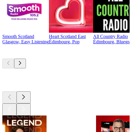
Smooth Scotland
Heart Scotland East
All Country Radio
Glasgow, Easy Listening
Édimbourg, Pop
Édimbourg, Bluegras
Les meilleurs
podcasts
Les meilleurs
podcasts
Les meilleurs
podcasts