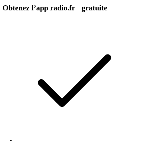
Obtenez l’app radio.fr gratuite