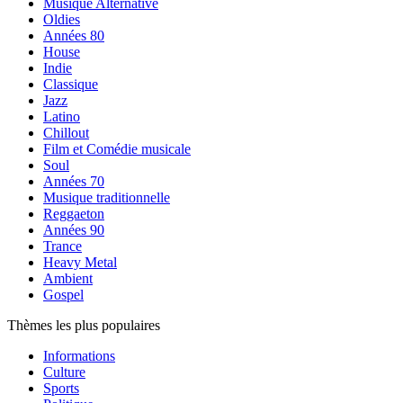
Musique Alternative
Oldies
Années 80
House
Indie
Classique
Jazz
Latino
Chillout
Film et Comédie musicale
Soul
Années 70
Musique traditionnelle
Reggaeton
Années 90
Trance
Heavy Metal
Ambient
Gospel
Thèmes les plus populaires
Informations
Culture
Sports