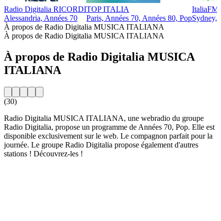
Radio Digitalia RICORDI
TOP ITALIA
ItaliaFM 
Alessandria, Années 70
Paris, Années 70, Années 80, Pop
Sydney, 
À propos de Radio Digitalia MUSICA ITALIANA
À propos de Radio Digitalia MUSICA ITALIANA
À propos de Radio Digitalia MUSICA
ITALIANA
(30)
Radio Digitalia MUSICA ITALIANA, une webradio du groupe
Radio Digitalia, propose un programme de Années 70, Pop. Elle est
disponible exclusivement sur le web. Le compagnon parfait pour la
journée. Le groupe Radio Digitalia propose également d'autres
stations ! Découvrez-les !
Site web de la radio