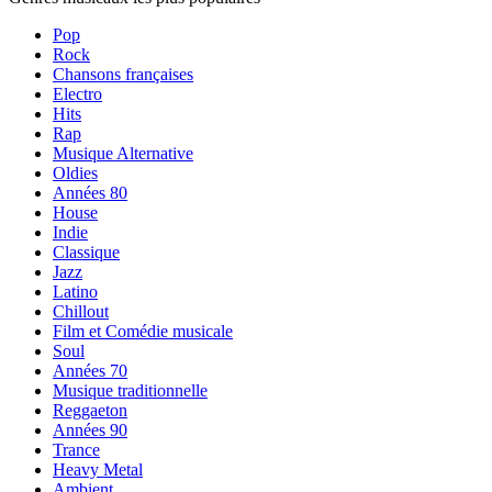
Pop
Rock
Chansons françaises
Electro
Hits
Rap
Musique Alternative
Oldies
Années 80
House
Indie
Classique
Jazz
Latino
Chillout
Film et Comédie musicale
Soul
Années 70
Musique traditionnelle
Reggaeton
Années 90
Trance
Heavy Metal
Ambient