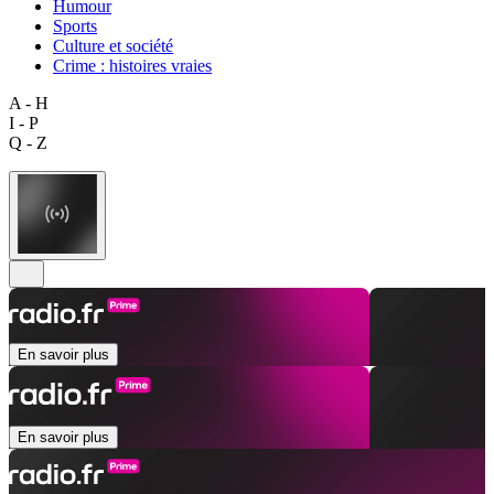
Humour
Sports
Culture et société
Crime : histoires vraies
A - H
I - P
Q - Z
En savoir plus
En savoir plus