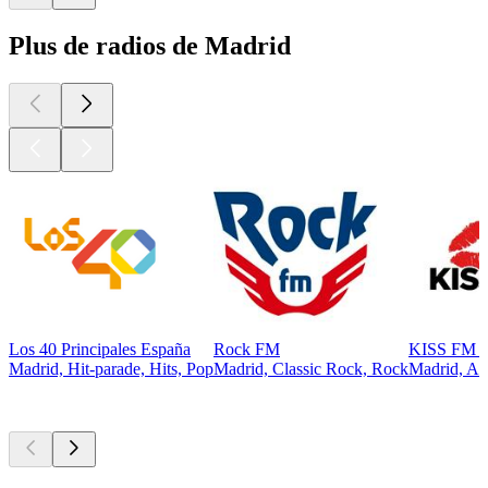
Plus de radios de Madrid
Los 40 Principales España
Rock FM
KISS FM E
Madrid, Hit-parade, Hits, Pop
Madrid, Classic Rock, Rock
Madrid, An
Les meilleurs
podcasts
Les meilleurs
podcasts