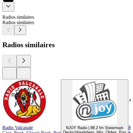
Radios similaires
Radios similaires
Radios similaires
Radio Valcanale
Ra
NJOY Radio | 88.2 fm Steiermark
Deutschlandsberg, Hits, Oldies, Pop
Graz, Rock, Classic Rock, Pop
Kl