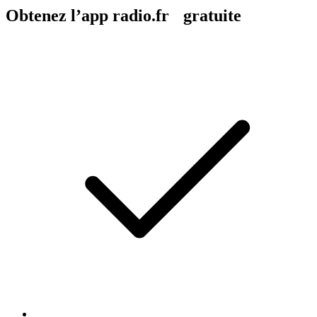
Obtenez l’app radio.fr gratuite