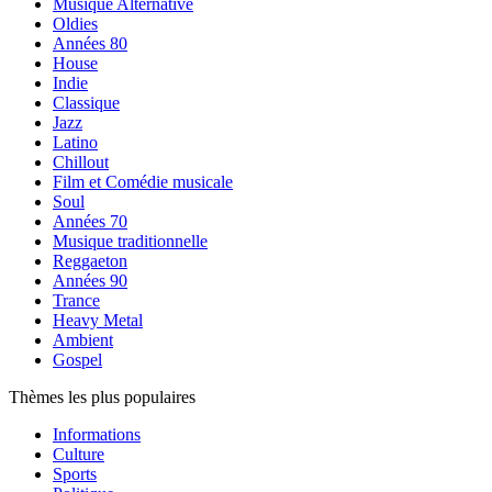
Musique Alternative
Oldies
Années 80
House
Indie
Classique
Jazz
Latino
Chillout
Film et Comédie musicale
Soul
Années 70
Musique traditionnelle
Reggaeton
Années 90
Trance
Heavy Metal
Ambient
Gospel
Thèmes les plus populaires
Informations
Culture
Sports