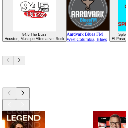
Aardvark Blues FM
94.5 The Buzz
Splen
Houston, Musique Alternative, Rock
El Paso, 
West Columbia, Blues
Les meilleurs
podcasts
Les meilleurs
podcasts
Les meilleurs
podcasts