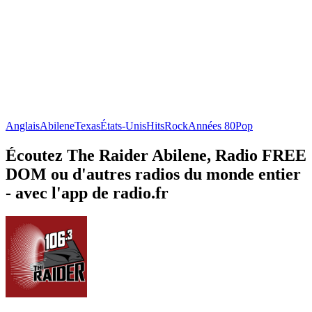
Anglais
Abilene
Texas
États-Unis
Hits
Rock
Années 80
Pop
Écoutez The Raider Abilene, Radio FREE
DOM ou d'autres radios du monde entier
- avec l'app de radio.fr