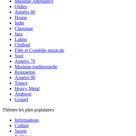
Musique Alternative
Oldies
Années 80
House
Indie
Classique
Jazz
Latino
Chillout
Film et Comédie musicale
Soul
Années 70
Musique traditionnelle
Reggaeton
Années 90
Trance
Heavy Metal
Ambient
Gospel
Thèmes les plus populaires
Informations
Culture
Sports