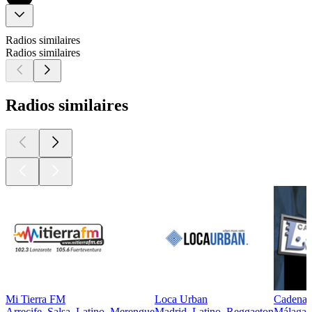
Radios similaires
Radios similaires
Radios similaires
Mi Tierra FM
Loca Urban
Cadena 
Arrecife, Salsa, Latino, Merengue
Madrid, Latino, Reggaeton
Málaga, 