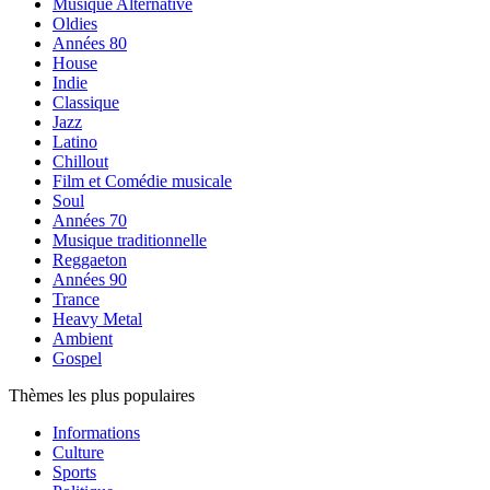
Musique Alternative
Oldies
Années 80
House
Indie
Classique
Jazz
Latino
Chillout
Film et Comédie musicale
Soul
Années 70
Musique traditionnelle
Reggaeton
Années 90
Trance
Heavy Metal
Ambient
Gospel
Thèmes les plus populaires
Informations
Culture
Sports