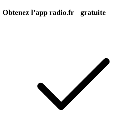
Obtenez l’app radio.fr gratuite