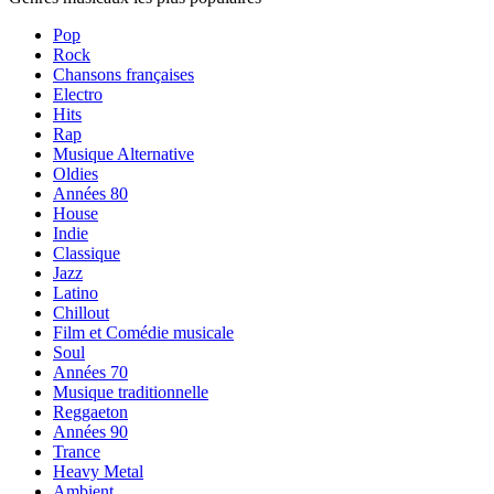
Pop
Rock
Chansons françaises
Electro
Hits
Rap
Musique Alternative
Oldies
Années 80
House
Indie
Classique
Jazz
Latino
Chillout
Film et Comédie musicale
Soul
Années 70
Musique traditionnelle
Reggaeton
Années 90
Trance
Heavy Metal
Ambient