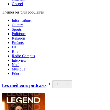
Gospel
Thèmes les plus populaires
Informations
Culture
Sports
Politique
Religion
Enfants
DJ
Rire
Radio Campus
Interview
Noël
Musique
Education
Les meilleurs podcasts