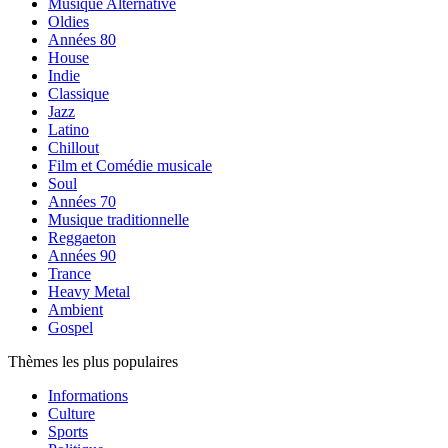
Musique Alternative
Oldies
Années 80
House
Indie
Classique
Jazz
Latino
Chillout
Film et Comédie musicale
Soul
Années 70
Musique traditionnelle
Reggaeton
Années 90
Trance
Heavy Metal
Ambient
Gospel
Thèmes les plus populaires
Informations
Culture
Sports