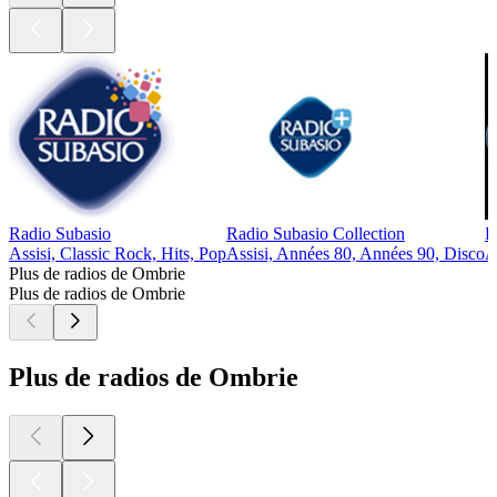
Radio Subasio
Radio Subasio Collection
R
Assisi, Classic Rock, Hits, Pop
Assisi, Années 80, Années 90, Disco
A
Plus de radios de Ombrie
Plus de radios de Ombrie
Plus de radios de Ombrie