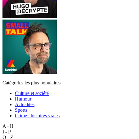
Catégories les plus populaires
Culture et société
Humour
Actualités
Sports
Crime : histoires vraies
A - H
I - P
Q - Z