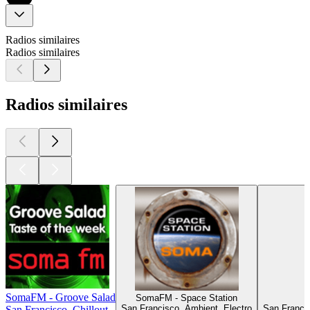
Radios similaires
Radios similaires
Radios similaires
SomaFM - Groove Salad
SomaFM - Space Station
San Francisco, Ambient, Electro
San Francis
San Francisco, Chillout