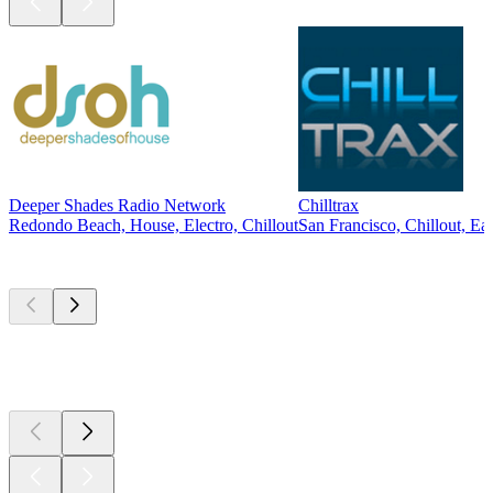
Deeper Shades Radio Network
Chilltrax
Redondo Beach, House, Electro, Chillout
San Francisco, Chillout, Ea
Les meilleurs
podcasts
Les meilleurs
podcasts
Les meilleurs
podcasts