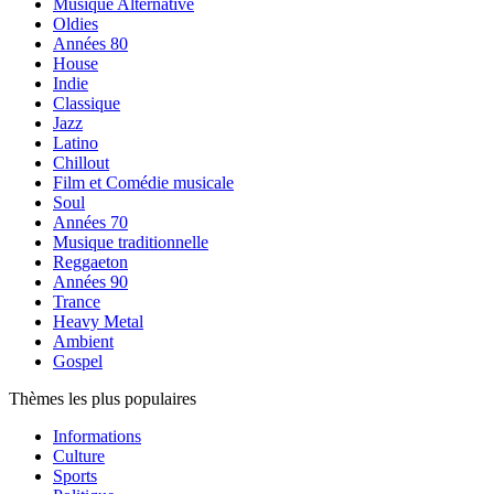
Musique Alternative
Oldies
Années 80
House
Indie
Classique
Jazz
Latino
Chillout
Film et Comédie musicale
Soul
Années 70
Musique traditionnelle
Reggaeton
Années 90
Trance
Heavy Metal
Ambient
Gospel
Thèmes les plus populaires
Informations
Culture
Sports