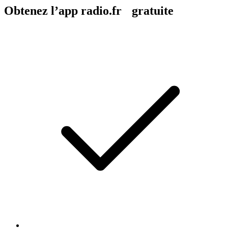
Obtenez l’app radio.fr gratuite