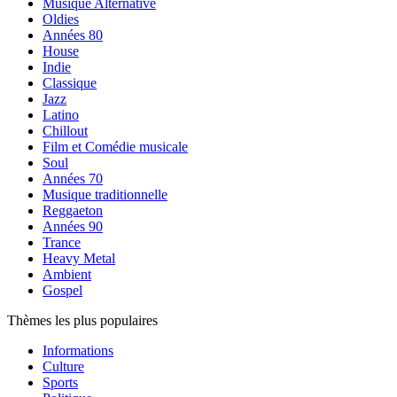
Musique Alternative
Oldies
Années 80
House
Indie
Classique
Jazz
Latino
Chillout
Film et Comédie musicale
Soul
Années 70
Musique traditionnelle
Reggaeton
Années 90
Trance
Heavy Metal
Ambient
Gospel
Thèmes les plus populaires
Informations
Culture
Sports