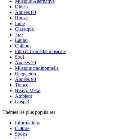
Musique Alternative
Oldies
Années 80
House
Indie
Classique
Jazz
Latino
Chillout
Film et Comédie musicale
Soul
Années 70
Musique traditionnelle
Reggaeton
Années 90
Trance
Heavy Metal
Ambient
Gospel
Thèmes les plus populaires
Informations
Culture
Sports