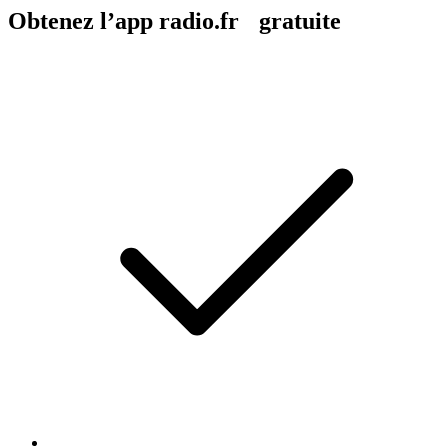
Obtenez l’app radio.fr gratuite