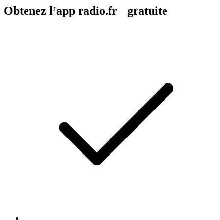
Obtenez l’app radio.fr gratuite