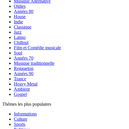
Musique Alternative
Oldies
Années 80
House
Indie
Classique
Jazz
Latino
Chillout
Film et Comédie musicale
Soul
Années 70
Musique traditionnelle
Reggaeton
Années 90
Trance
Heavy Metal
Ambient
Gospel
Thèmes les plus populaires
Informations
Culture
Sports