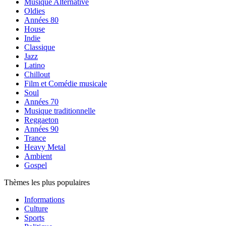
Musique Alternative
Oldies
Années 80
House
Indie
Classique
Jazz
Latino
Chillout
Film et Comédie musicale
Soul
Années 70
Musique traditionnelle
Reggaeton
Années 90
Trance
Heavy Metal
Ambient
Gospel
Thèmes les plus populaires
Informations
Culture
Sports