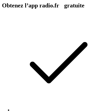
Obtenez l’app radio.fr gratuite