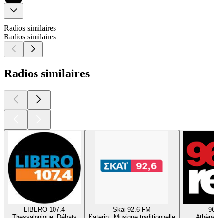
Radios similaires
Radios similaires
Radios similaires
LIBERO 107.4
Skai 92.6 FM
96.
Thessalonique, Débats
Katerini, Musique traditionnelle
Athènes