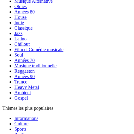
Musique Alternative
Oldies
Années 80
House
Indie
Classique
Jazz
Latino
Chillout
Film et Comédie musicale
Soul
Années 70
Musique traditionnelle
Reggaeton
Années 90
Trance
Heavy Metal
Ambient
Gospel
Thèmes les plus populaires
Informations
Culture
Sports