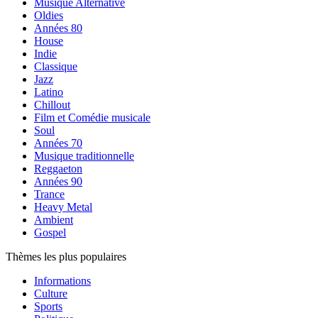
Musique Alternative
Oldies
Années 80
House
Indie
Classique
Jazz
Latino
Chillout
Film et Comédie musicale
Soul
Années 70
Musique traditionnelle
Reggaeton
Années 90
Trance
Heavy Metal
Ambient
Gospel
Thèmes les plus populaires
Informations
Culture
Sports