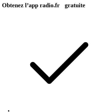
Obtenez l’app radio.fr gratuite