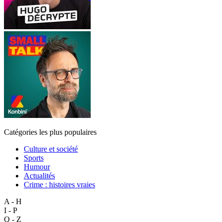
Catégories les plus populaires
Culture et société
Sports
Humour
Actualités
Crime : histoires vraies
A - H
I - P
Q - Z