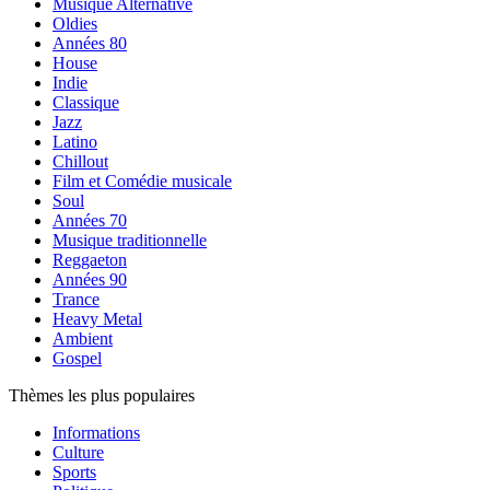
Musique Alternative
Oldies
Années 80
House
Indie
Classique
Jazz
Latino
Chillout
Film et Comédie musicale
Soul
Années 70
Musique traditionnelle
Reggaeton
Années 90
Trance
Heavy Metal
Ambient
Gospel
Thèmes les plus populaires
Informations
Culture
Sports