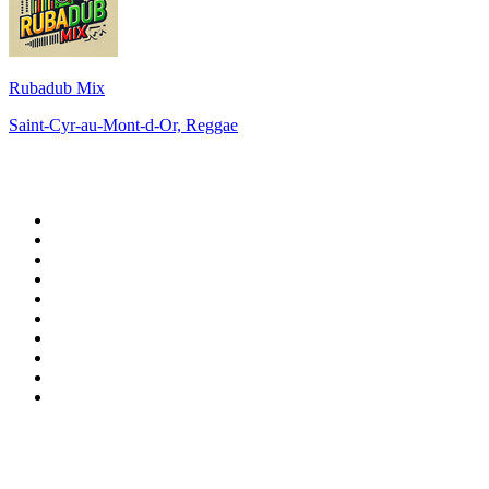
Rubadub Mix
Saint-Cyr-au-Mont-d-Or, Reggae
Top 100 sur
radio.fr
1
.
RTL
2
.
RMC Info Talk Sport
3
.
France Info
4
.
Europe 1
5
.
France Inter
6
.
Radio FREE DOM
7
.
NOSTALGIE
8
.
Tropiques FM
9
.
CHERIE FM
10
.
RTL2
Top 100 des podcasts en
France