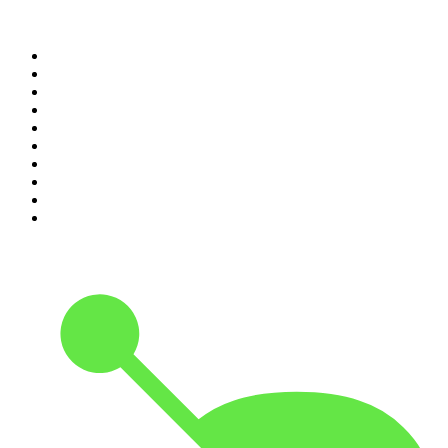
Top 100 des podcasts en
France
1
.
LEGEND
2
.
Les Grosses Têtes
3
.
L'After Foot
4
.
Hondelatte Raconte
5
.
Entrez dans l'Histoire
6
.
Les grands dossiers de l'Histoire par Franck Ferrand
7
.
L'Heure Du Crime
8
.
Transfert
9
.
HugoDécrypte - Actus et interviews
10
.
Small Talk - Konbini