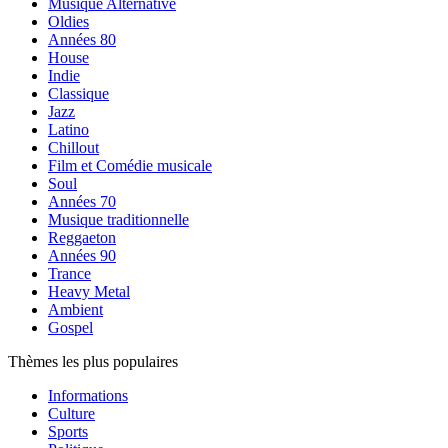
Musique Alternative
Oldies
Années 80
House
Indie
Classique
Jazz
Latino
Chillout
Film et Comédie musicale
Soul
Années 70
Musique traditionnelle
Reggaeton
Années 90
Trance
Heavy Metal
Ambient
Gospel
Thèmes les plus populaires
Informations
Culture
Sports