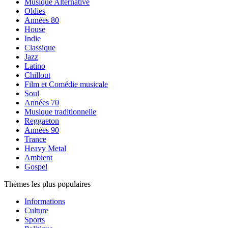
Musique Alternative
Oldies
Années 80
House
Indie
Classique
Jazz
Latino
Chillout
Film et Comédie musicale
Soul
Années 70
Musique traditionnelle
Reggaeton
Années 90
Trance
Heavy Metal
Ambient
Gospel
Thèmes les plus populaires
Informations
Culture
Sports