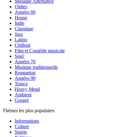
Musique Alternative
Oldies
Années 80
House
Indie
Classique
Jazz
Latino
Chillout
Film et Comédie musicale
Soul
Années 70
Musique traditionnelle
Reggaeton
Années 90
Trance
Heavy Metal
Ambient
Gospel
Thèmes les plus populaires
Informations
Culture
Sports