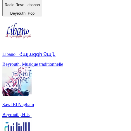
Radio Reve Lebanon
Beyrouth, Pop
Libano - Հայազգի Ձայն
Beyrouth, Musique traditionnelle
Sawt El Nagham
Beyrouth, Hits