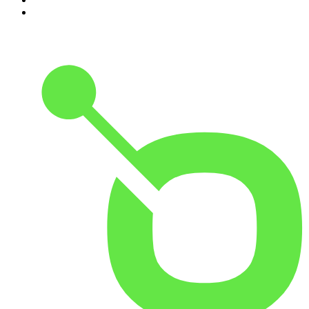
10
.
Small Talk - Konbini