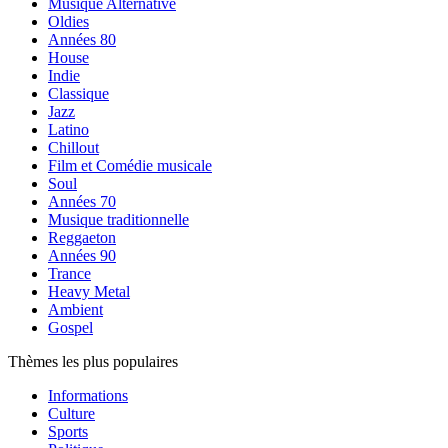
Musique Alternative
Oldies
Années 80
House
Indie
Classique
Jazz
Latino
Chillout
Film et Comédie musicale
Soul
Années 70
Musique traditionnelle
Reggaeton
Années 90
Trance
Heavy Metal
Ambient
Gospel
Thèmes les plus populaires
Informations
Culture
Sports