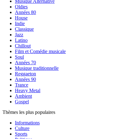
Musique Alternative
Oldies
Années 80
House
Indie
Classique
Jazz
Latino
Chillout
Film et Comédie musicale
Soul
Années 70
Musique traditionnelle
Reggaeton
Années 90
Trance
Heavy Metal
Ambient
Gospel
Thèmes les plus populaires
Informations
Culture
Sports