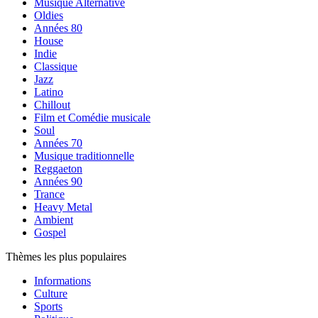
Musique Alternative
Oldies
Années 80
House
Indie
Classique
Jazz
Latino
Chillout
Film et Comédie musicale
Soul
Années 70
Musique traditionnelle
Reggaeton
Années 90
Trance
Heavy Metal
Ambient
Gospel
Thèmes les plus populaires
Informations
Culture
Sports