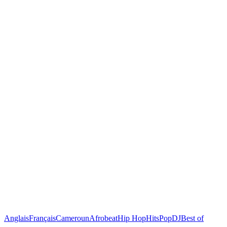
Anglais
Français
Cameroun
Afrobeat
Hip Hop
Hits
Pop
DJ
Best of