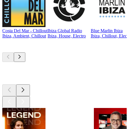
Costa Del Mar - Chillout
Ibiza Global Radio
Blue Marlin Ibiza
Ibiza, Ambient, Chillout
Ibiza, House, Electro
Ibiza, Chillout, Elect
Les meilleurs
podcasts
Les meilleurs
podcasts
Les meilleurs
podcasts