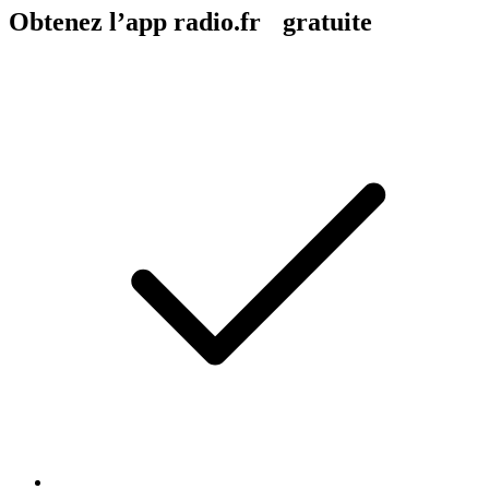
Obtenez l’app radio.fr gratuite