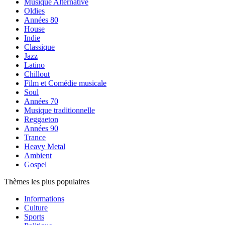
Musique Alternative
Oldies
Années 80
House
Indie
Classique
Jazz
Latino
Chillout
Film et Comédie musicale
Soul
Années 70
Musique traditionnelle
Reggaeton
Années 90
Trance
Heavy Metal
Ambient
Gospel
Thèmes les plus populaires
Informations
Culture
Sports