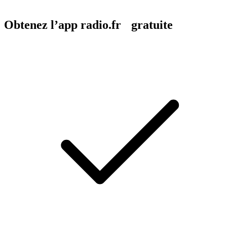
Obtenez l’app radio.fr gratuite