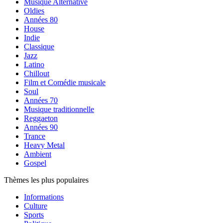
Musique Alternative
Oldies
Années 80
House
Indie
Classique
Jazz
Latino
Chillout
Film et Comédie musicale
Soul
Années 70
Musique traditionnelle
Reggaeton
Années 90
Trance
Heavy Metal
Ambient
Gospel
Thèmes les plus populaires
Informations
Culture
Sports