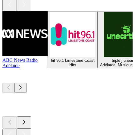
ABC News Radio
hit 96.1 Limestone Coast
triple j unear
Hits
Adélaïde, Musique A
Adélaïde
Les meilleurs
podcasts
Les meilleurs
podcasts
Les meilleurs
podcasts