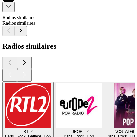
Radios similaires
Radios similaires
Radios similaires
RTL2
EUROPE 2
NOSTALGIE
Paris, Rock, Ballade, Pop
Paris, Rock, Pop
Paris, Rock, Cla