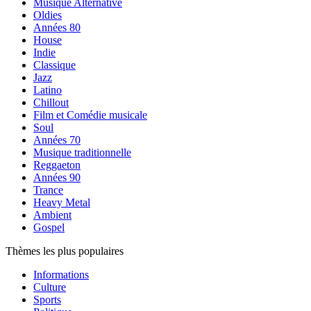
Musique Alternative
Oldies
Années 80
House
Indie
Classique
Jazz
Latino
Chillout
Film et Comédie musicale
Soul
Années 70
Musique traditionnelle
Reggaeton
Années 90
Trance
Heavy Metal
Ambient
Gospel
Thèmes les plus populaires
Informations
Culture
Sports