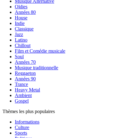
Musique Alternative
Oldies
Années 80
House
Indie
Classique
Jazz
Latino
Chillout
Film et Comédie musicale
Soul
Années 70
Musique traditionnelle
Reggaeton
Années 90
Trance
Heavy Metal
Ambient
Gospel
Thèmes les plus populaires
Informations
Culture
Sports