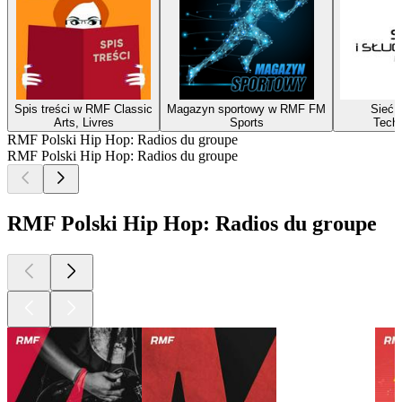
Spis treści w RMF Classic
Magazyn sportowy w RMF FM
Sieć i
Arts, Livres
Sports
Techn
RMF Polski Hip Hop: Radios du groupe
RMF Polski Hip Hop: Radios du groupe
RMF Polski Hip Hop: Radios du groupe