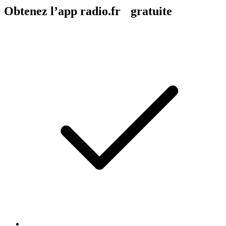
Obtenez l’app radio.fr gratuite