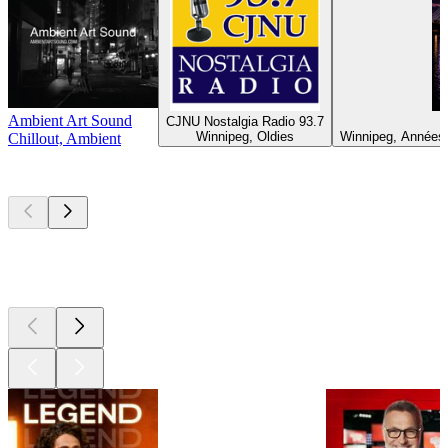
Ambient Art Sound
CJNU Nostalgia Radio 93.7
Winnipeg, Oldies
Winnipeg, Années
Chillout, Ambient
Les meilleurs
podcasts
Les meilleurs
podcasts
Les meilleurs
podcasts