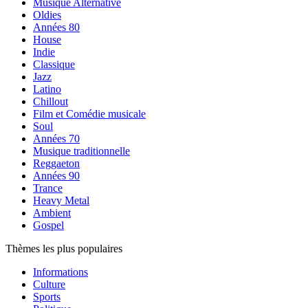
Musique Alternative
Oldies
Années 80
House
Indie
Classique
Jazz
Latino
Chillout
Film et Comédie musicale
Soul
Années 70
Musique traditionnelle
Reggaeton
Années 90
Trance
Heavy Metal
Ambient
Gospel
Thèmes les plus populaires
Informations
Culture
Sports