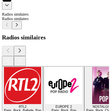
Radios similaires
Radios similaires
Radios similaires
RTL2
EUROPE 2
NOSTALGIE
Paris, Rock, Ballade, Pop
Paris, Rock, Pop
Paris, Rock, Cla