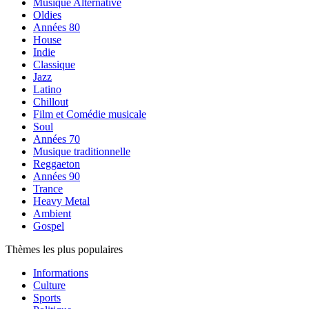
Musique Alternative
Oldies
Années 80
House
Indie
Classique
Jazz
Latino
Chillout
Film et Comédie musicale
Soul
Années 70
Musique traditionnelle
Reggaeton
Années 90
Trance
Heavy Metal
Ambient
Gospel
Thèmes les plus populaires
Informations
Culture
Sports