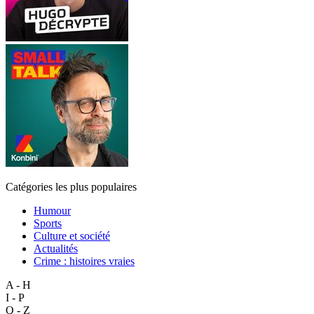
Catégories les plus populaires
Humour
Sports
Culture et société
Actualités
Crime : histoires vraies
A - H
I - P
Q - Z