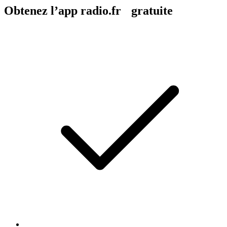
Obtenez l’app radio.fr gratuite