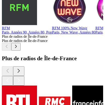
RFM
RFM 100% New Wave
RFM N
Paris, Années 90, Années 80, Pop
Paris, New Wave, Années 80
Paris,
Plus de radios de Île-de-France
Plus de radios de Île-de-France
Plus de radios de Île-de-France