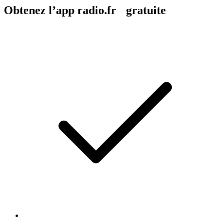
Obtenez l’app radio.fr gratuite