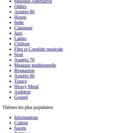
Musique Alternative
Oldies
Années 80
House
Indie
Classique
Jazz
Latino
Chillout
Film et Comédie musicale
Soul
Années 70
Musique traditionnelle
Reggaeton
Années 90
Trance
Heavy Metal
Ambient
Gospel
Thèmes les plus populaires
Informations
Culture
Sports