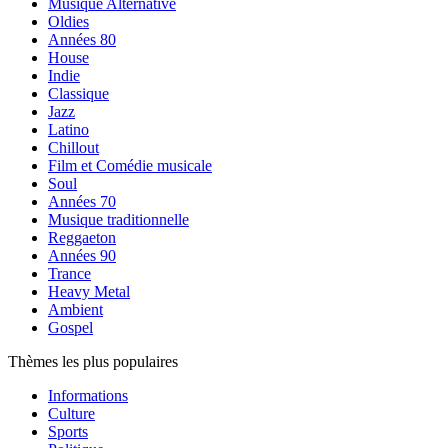
Musique Alternative
Oldies
Années 80
House
Indie
Classique
Jazz
Latino
Chillout
Film et Comédie musicale
Soul
Années 70
Musique traditionnelle
Reggaeton
Années 90
Trance
Heavy Metal
Ambient
Gospel
Thèmes les plus populaires
Informations
Culture
Sports