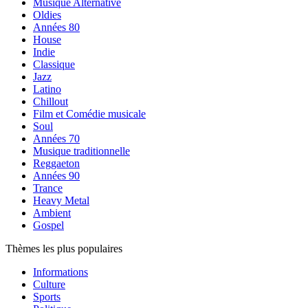
Musique Alternative
Oldies
Années 80
House
Indie
Classique
Jazz
Latino
Chillout
Film et Comédie musicale
Soul
Années 70
Musique traditionnelle
Reggaeton
Années 90
Trance
Heavy Metal
Ambient
Gospel
Thèmes les plus populaires
Informations
Culture
Sports