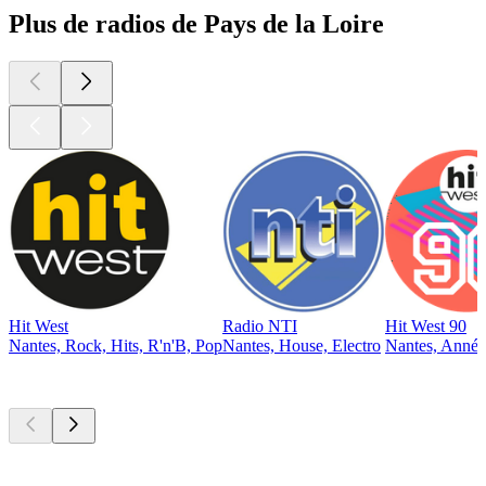
Plus de radios de Pays de la Loire
Hit West
Radio NTI
Hit West 90
Nantes, Rock, Hits, R'n'B, Pop
Nantes, House, Electro
Nantes, Année
Les meilleurs
podcasts
Les meilleurs
podcasts