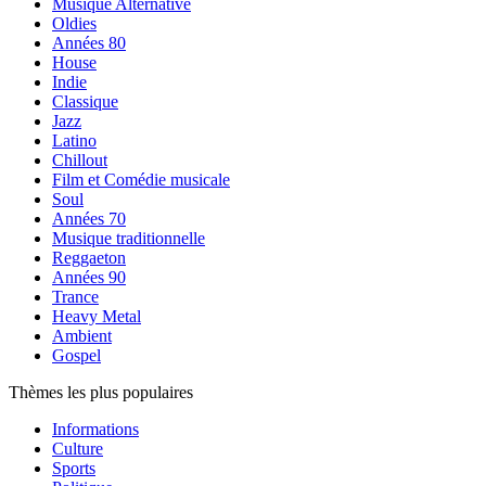
Musique Alternative
Oldies
Années 80
House
Indie
Classique
Jazz
Latino
Chillout
Film et Comédie musicale
Soul
Années 70
Musique traditionnelle
Reggaeton
Années 90
Trance
Heavy Metal
Ambient
Gospel
Thèmes les plus populaires
Informations
Culture
Sports