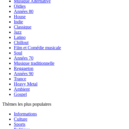
Musique Alternative
Oldies
Années 80
House
Indie
Classique
Jazz
Latino
Chillout
Film et Comédie musicale
Soul
Années 70
Musique traditionnelle
Reggaeton
Années 90
Trance
Heavy Metal
Ambient
Gospel
Thèmes les plus populaires
Informations
Culture
Sports