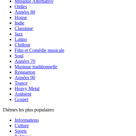
Musique Alternative
Oldies
Années 80
House
Indie
Classique
Jazz
Latino
Chillout
Film et Comédie musicale
Soul
Années 70
Musique traditionnelle
Reggaeton
Années 90
Trance
Heavy Metal
Ambient
Gospel
Thèmes les plus populaires
Informations
Culture
Sports