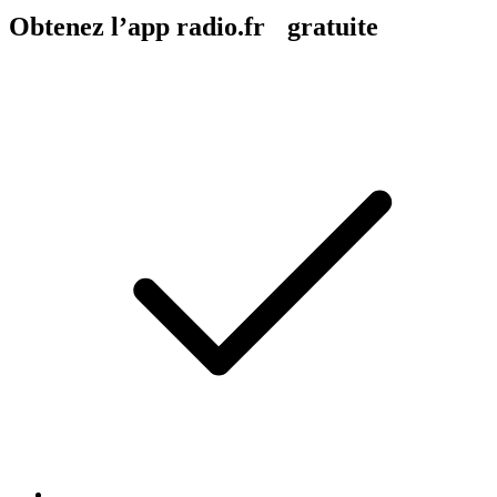
Obtenez l’app radio.fr gratuite