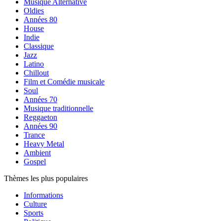
Musique Alternative
Oldies
Années 80
House
Indie
Classique
Jazz
Latino
Chillout
Film et Comédie musicale
Soul
Années 70
Musique traditionnelle
Reggaeton
Années 90
Trance
Heavy Metal
Ambient
Gospel
Thèmes les plus populaires
Informations
Culture
Sports