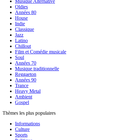
Musique Alternative
Oldies
Années 80
House
Indie
Classique
Jazz
Latino
Chillout
Film et Comédie musicale
Soul
Années 70
Musique traditionnelle
Reggaeton
Années 90
Trance
Heavy Metal
Ambient
Gospel
Thèmes les plus populaires
Informations
Culture
Sports