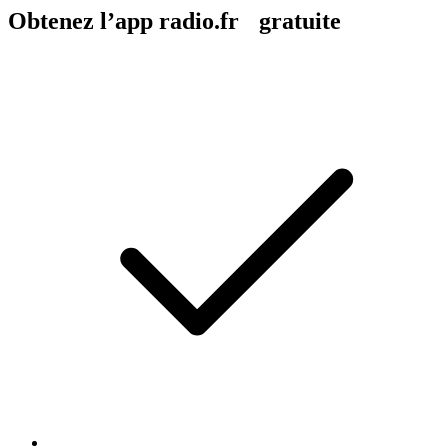
Obtenez l’app radio.fr gratuite