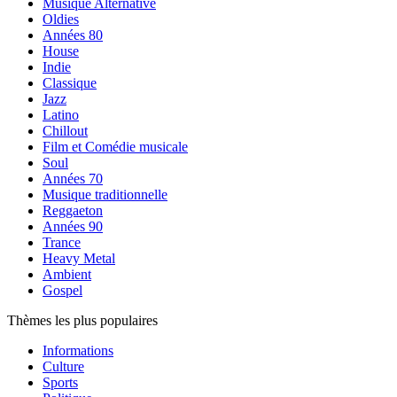
Musique Alternative
Oldies
Années 80
House
Indie
Classique
Jazz
Latino
Chillout
Film et Comédie musicale
Soul
Années 70
Musique traditionnelle
Reggaeton
Années 90
Trance
Heavy Metal
Ambient
Gospel
Thèmes les plus populaires
Informations
Culture
Sports