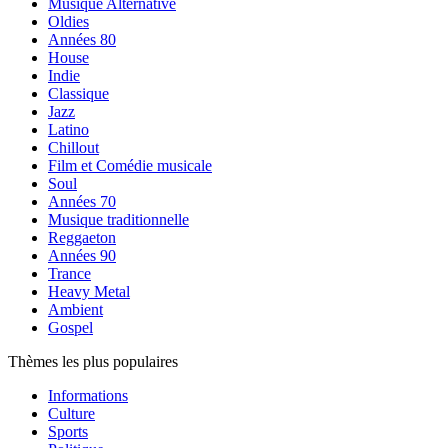
Musique Alternative
Oldies
Années 80
House
Indie
Classique
Jazz
Latino
Chillout
Film et Comédie musicale
Soul
Années 70
Musique traditionnelle
Reggaeton
Années 90
Trance
Heavy Metal
Ambient
Gospel
Thèmes les plus populaires
Informations
Culture
Sports