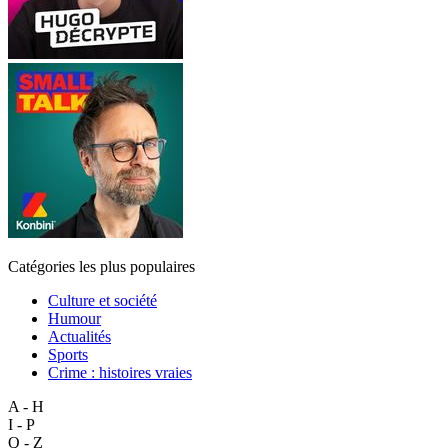
Catégories les plus populaires
Culture et société
Humour
Actualités
Sports
Crime : histoires vraies
A - H
I - P
Q - Z