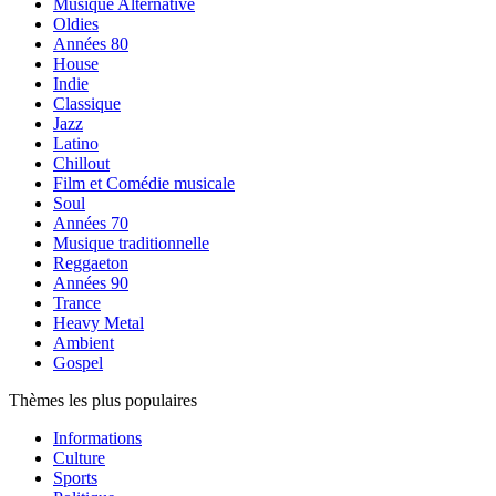
Musique Alternative
Oldies
Années 80
House
Indie
Classique
Jazz
Latino
Chillout
Film et Comédie musicale
Soul
Années 70
Musique traditionnelle
Reggaeton
Années 90
Trance
Heavy Metal
Ambient
Gospel
Thèmes les plus populaires
Informations
Culture
Sports