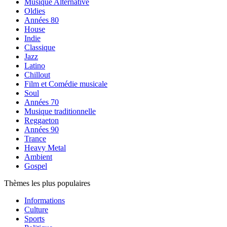
Musique Alternative
Oldies
Années 80
House
Indie
Classique
Jazz
Latino
Chillout
Film et Comédie musicale
Soul
Années 70
Musique traditionnelle
Reggaeton
Années 90
Trance
Heavy Metal
Ambient
Gospel
Thèmes les plus populaires
Informations
Culture
Sports