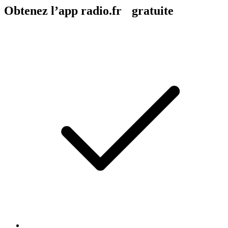
Obtenez l’app radio.fr gratuite