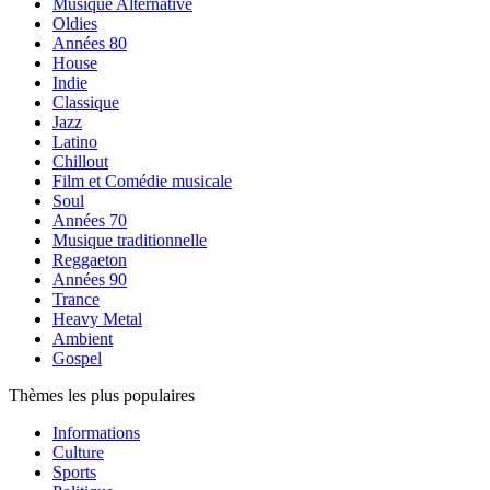
Musique Alternative
Oldies
Années 80
House
Indie
Classique
Jazz
Latino
Chillout
Film et Comédie musicale
Soul
Années 70
Musique traditionnelle
Reggaeton
Années 90
Trance
Heavy Metal
Ambient
Gospel
Thèmes les plus populaires
Informations
Culture
Sports