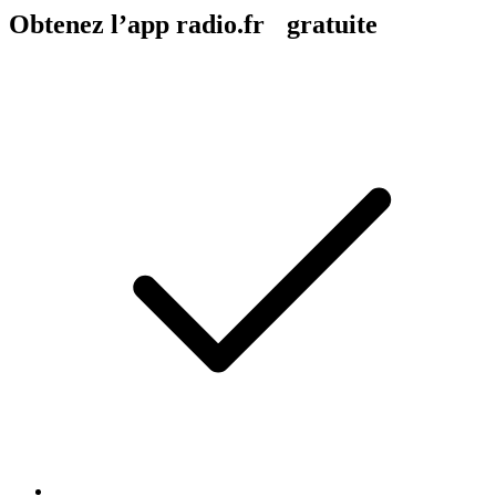
Obtenez l’app radio.fr gratuite