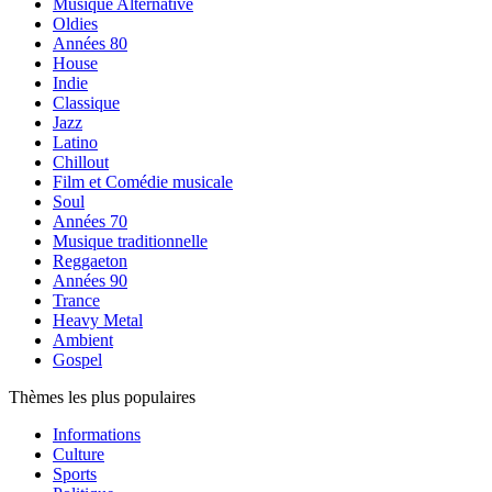
Musique Alternative
Oldies
Années 80
House
Indie
Classique
Jazz
Latino
Chillout
Film et Comédie musicale
Soul
Années 70
Musique traditionnelle
Reggaeton
Années 90
Trance
Heavy Metal
Ambient
Gospel
Thèmes les plus populaires
Informations
Culture
Sports