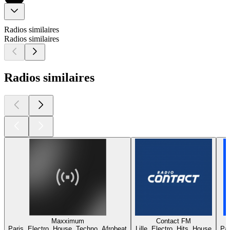
Radios similaires
Radios similaires
Radios similaires
Maxximum
Contact FM
Paris, Electro, House, Techno, Afrobeat
Lille, Electro, Hits, House
Par